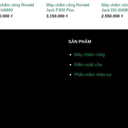
chấm công Ronald
Máy chấm công Ronald
Máy chấm côn
 UA890
Jack F300 Plus
Jack DG-600B
0.000
₫
3.150.000
₫
2.550.000
₫
SẢN PHẨM
Máy chấm công
Kiểm soát cửa
Phần mềm nhân sự