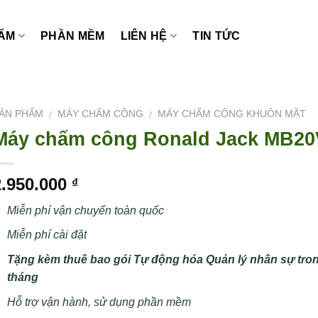
ẨM
PHẦN MỀM
LIÊN HỆ
TIN TỨC
ẢN PHẨM
MÁY CHẤM CÔNG
MÁY CHẤM CÔNG KHUÔN MẶT
/
/
Máy chấm công Ronald Jack MB2
2.950.000
₫
Miễn phí vận chuyển toàn quốc
Miễn phí cài đặt
Tặng kèm thuê bao gói Tự động hóa Quản lý nhân sự tro
tháng
Hỗ trợ vận hành, sử dụng phần mềm