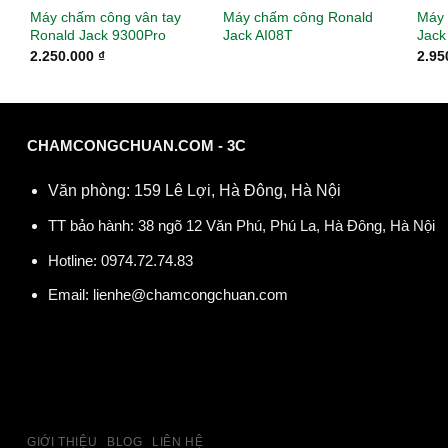
Máy chấm công vân tay
Máy chấm công Ronald
Máy 
Ronald Jack 9300Pro
Jack AI08T
Jack
2.250.000
₫
2.95
CHAMCONGCHUAN.COM - 3C
Văn phòng: 159 Lê Lợi, Hà Đông, Hà Nội
TT bảo hành: 38 ngõ 12 Văn Phú, Phú La, Hà Đông, Hà Nội
Hotline:
0974.72.74.83
Email:
lienhe@chamcongchuan.com
GIỚI THIỆU
BLOG
LIÊN HỆ