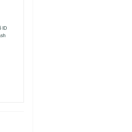
ố ID
ash