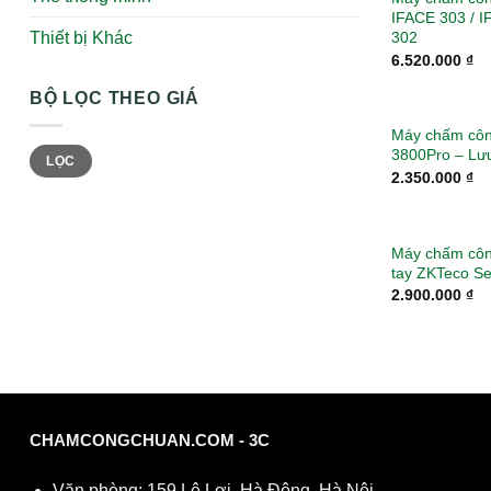
IFACE 303 / 
302
Thiết bị Khác
6.520.000
₫
BỘ LỌC THEO GIÁ
Máy chấm côn
Giá
Giá
3800Pro – Lưu
LỌC
tối
tối
2.350.000
₫
thiểu
đa
Máy chấm côn
tay ZKTeco S
2.900.000
₫
CHAMCONGCHUAN.COM - 3C
Văn phòng: 159 Lê Lợi, Hà Đông, Hà Nội