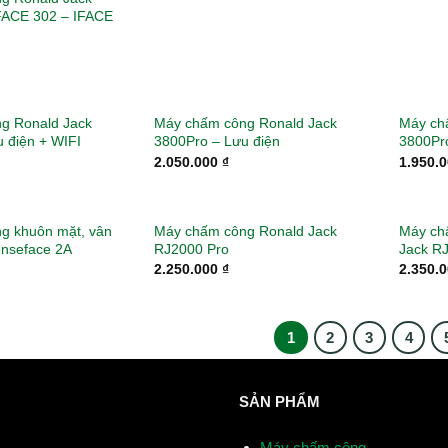
IFACE 302 – IFACE
g Ronald Jack
Máy chấm công Ronald Jack
Máy ch
 điện + WIFI
3800Pro – Lưu điện
3800Pr
2.050.000
₫
1.950.
g khuôn mặt, vân
Máy chấm công Ronald Jack
Máy ch
enseface 2A
RJ2000 Pro
Jack R
2.250.000
₫
2.350.
1
2
3
4
SẢN PHẨM
Máy chấm công