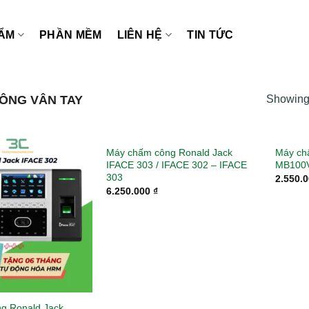
ẨM
PHẦN MỀM
LIÊN HỆ
TIN TỨC
ÔNG VÂN TAY
Showing 
Máy chấm công Ronald Jack
Máy ch
IFACE 303 / IFACE 302 – IFACE
MB100V
303
2.550.
6.250.000
₫
g Ronald Jack