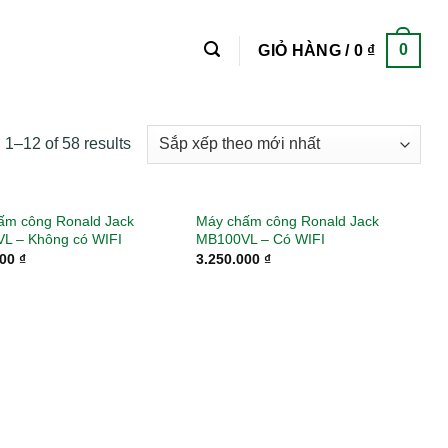
0
GIỎ HÀNG /
0
₫
1–12 of 58 results
ấm công Ronald Jack
Máy chấm công Ronald Jack
L – Không có WIFI
MB100VL – Có WIFI
000
₫
3.250.000
₫