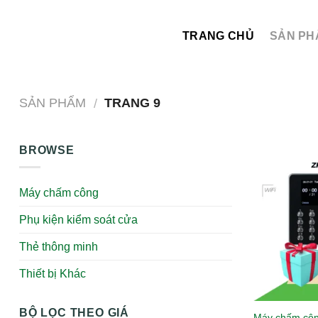
Skip
to
TRANG CHỦ
SẢN PH
content
SẢN PHẨM
TRANG 9
/
BROWSE
Máy chấm công
Phụ kiện kiểm soát cửa
Thẻ thông minh
Thiết bị Khác
BỘ LỌC THEO GIÁ
Máy chấm côn