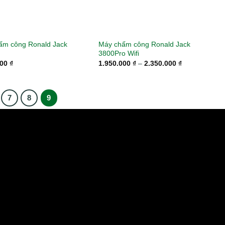
ấm công Ronald Jack
Máy chấm công Ronald Jack
3800Pro Wifi
Khoảng
000
₫
1.950.000
₫
–
2.350.000
₫
giá:
từ
1.950.000 ₫
đến
7
8
9
2.350.000 ₫