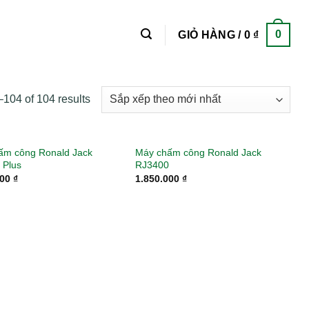
0
GIỎ HÀNG /
0
₫
104 of 104 results
ấm công Ronald Jack
Máy chấm công Ronald Jack
 Plus
RJ3400
000
₫
1.850.000
₫