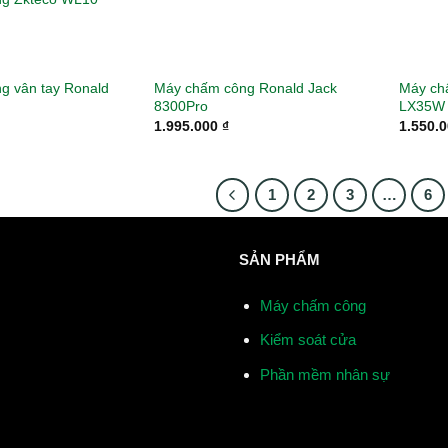
g vân tay Ronald
Máy chấm công Ronald Jack
Máy ch
8300Pro
LX35W
1.995.000
₫
1.550.
1
2
3
…
6
SẢN PHẨM
Máy chấm công
Kiểm soát cửa
Phần mềm nhân sự