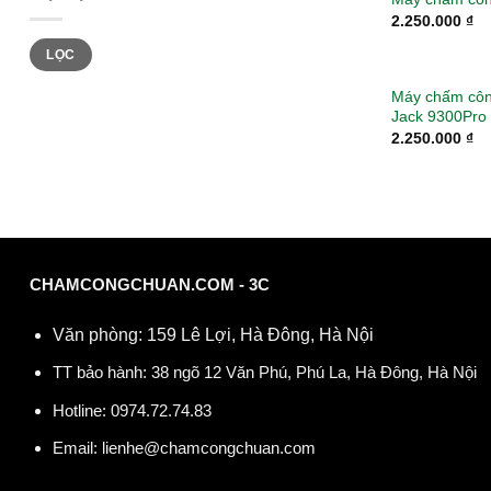
2.250.000
₫
Giá
Giá
LỌC
tối
tối
thiểu
đa
Máy chấm côn
Jack 9300Pro
2.250.000
₫
CHAMCONGCHUAN.COM - 3C
Văn phòng: 159 Lê Lợi, Hà Đông, Hà Nội
TT bảo hành: 38 ngõ 12 Văn Phú, Phú La, Hà Đông, Hà Nội
Hotline:
0974.72.74.83
Email:
lienhe@chamcongchuan.com