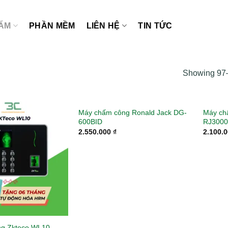
ẨM
PHẦN MỀM
LIÊN HỆ
TIN TỨC
Showing 97–
Máy chấm công Ronald Jack DG-
Máy ch
600BID
RJ3000
2.550.000
₫
2.100.
g Zkteco WL10