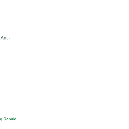
Anti-
g Ronald
Máy chấm công vân tay
Máy chấm công Ronald
Ronald Jack 9300Pro
Jack RJ3400