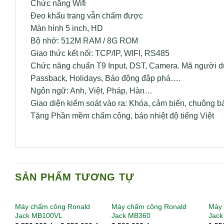
Chức năng Wifi
Đeo khẩu trang vẫn chấm được
Màn hình 5 inch, HD
Bộ nhớ: 512M RAM / 8G ROM
Giao thức kết nối: TCP/IP, WIFI, RS485
Chức năng chuẩn T9 Input, DST, Camera. Mã người dùng
Passback, Holidays, Báo động đập phá….
Ngôn ngữ: Anh, Việt, Pháp, Hàn…
Giao diện kiểm soát vào ra: Khóa, cảm biến, chuông b
Tặng Phần mềm chấm công, báo nhiệt độ tiếng Việt
SẢN PHẨM TƯƠNG TỰ
Máy chấm công Ronald
Máy chấm công Ronald
Máy 
Jack MB100VL
Jack MB360
Jac