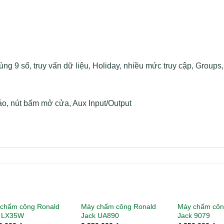
 9 số, truy vấn dữ liệu, Holiday, nhiều mức truy cập, Groups, 
áo, nút bấm mở cửa, Aux Input/Output
chấm công Ronald
Máy chấm công Ronald
Máy chấm côn
k LX35W
Jack UA890
Jack 9079