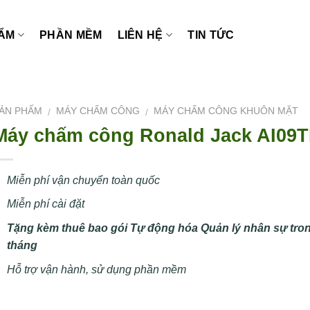
ẨM
PHẦN MỀM
LIÊN HỆ
TIN TỨC
ẢN PHẨM
MÁY CHẤM CÔNG
MÁY CHẤM CÔNG KHUÔN MẶT
/
/
Máy chấm công Ronald Jack AI09
Miễn phí vận chuyển toàn quốc
Miễn phí cài đặt
Tặng kèm thuê bao gói Tự động hóa Quản lý nhân sự tro
tháng
Hỗ trợ vận hành, sử dụng phần mềm