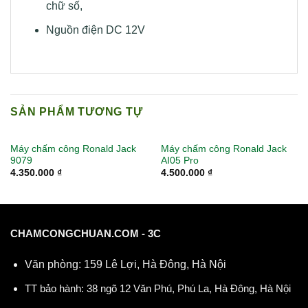
chữ số,
Nguồn điện DC 12V
SẢN PHẨM TƯƠNG TỰ
Máy chấm công Ronald Jack
Máy chấm công Ronald Jack
9079
AI05 Pro
4.350.000
₫
4.500.000
₫
CHAMCONGCHUAN.COM - 3C
Văn phòng: 159 Lê Lợi, Hà Đông, Hà Nội
TT bảo hành: 38 ngõ 12 Văn Phú, Phú La, Hà Đông, Hà Nội