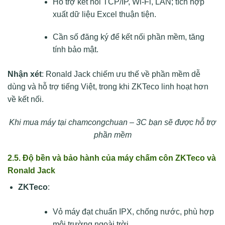
Hỗ trợ kết nối TCP/IP, Wi-Fi, LAN; tích hợp
xuất dữ liệu Excel thuận tiện.
Cần số đăng ký để kết nối phần mềm, tăng
tính bảo mật.
Nhận xét
: Ronald Jack chiếm ưu thế về phần mềm dễ
dùng và hỗ trợ tiếng Việt, trong khi ZKTeco linh hoạt hơn
về kết nối.
Khi mua máy tại chamcongchuan – 3C bạn sẽ được hỗ trợ
phần mềm
2.5. Độ bền và bảo hành của máy chấm côn ZKTeco và
Ronald Jack
ZKTeco
:
Vỏ máy đạt chuẩn IPX, chống nước, phù hợp
môi trường ngoài trời.